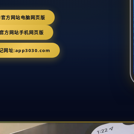
动官方网站电脑网页版
动官方网站手机网页版
记网址:app3030.com