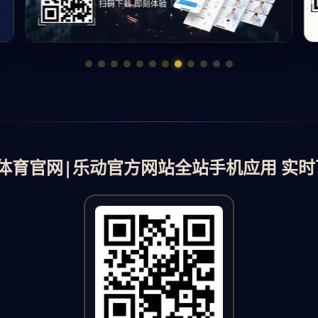
体育官网|乐动官方网站全站手机应用 实