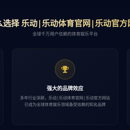
么选择 乐动|乐动体育官网|乐动官方
全球千万用户信赖的体育娱乐平台
强大的品牌效应
多年行业深耕，乐动|乐动体育官网|乐动官方网站
已成为全球体育娱乐领域备受信赖的知名品牌