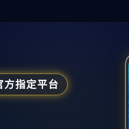
杯官方指定平台